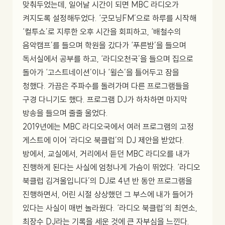
맞춰두었는데, 일어날 시간이 되면 MBC 라디오가
켜지도록 설정해두었다. ‘굿모닝FM’으로 하루를 시작해
‘컬투쇼’로 지루한 오후 시간을 회피하고, ‘배철수의
음악캠프’를 들으며 학원을 갔다가 ‘푸른밤’을 들으며
독서실에서 공부를 하고, ‘라디오천국’을 들으며 집으로
돌아가 ‘고스트네이션’이나 ‘윌슨’을 틀어두고 잠을
청했다. 가끔은 주파수를 돌려가며 다른 프로그램들을
구경 다니기도 했다. 프로그램 DJ가 하차하면 마지막
방송을 들으며 줄줄 울었다.
2019년에는 MBC 라디오국에서 여러 프로그램의 고정
게스트에 이어 ‘라디오 북클럽’의 DJ 제안을 받았다.
방에서, 교실에서, 거리에서 듣던 MBC 라디오를 내가
진행하게 된다는 사실에 엄청나게 가슴이 뛰었다. ‘라디오
북클럽 김겨울입니다’의 DJ로 4년 반 동안 프로그램을
진행하면서, 어린 시절 상상했던 그 부스에 내가 들어가
있다는 사실이 매번 놀라웠다. ‘라디오 북클럽’의 최연소,
최장수 DJ라는 기록을 세운 것에 큰 자부심을 느낀다.