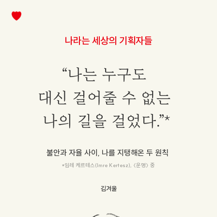
나라는 세상의 기획자들
“나는 누구도
대신 걸어줄 수 없는
나의 길을 걸었다.”*
불안과 자율 사이, 나를 지탱해온 두 원칙
*임레 케르테스(Imre Kertesz), 〈운명〉 중
김겨울