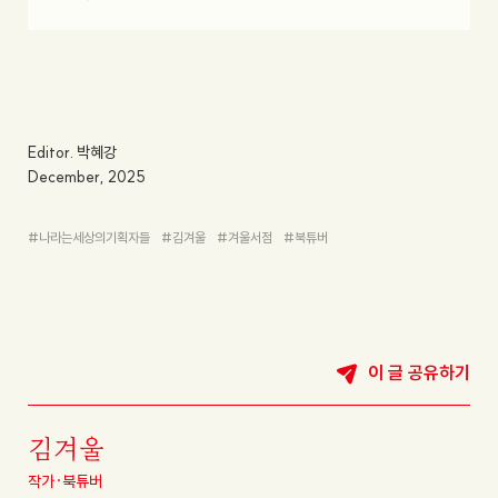
Editor. 박혜강
December
,
2025
#
나라는세상의기획자들
#
김겨울
#
겨울서점
#
북튜버
이 글 공유하기
김겨울
작가·북튜버