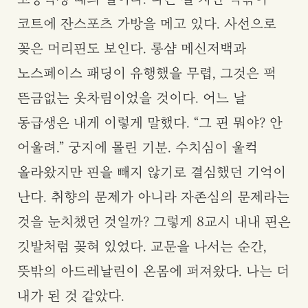
코트에 잔스포츠 가방을 메고 있다. 사선으로
꽂은 머리핀도 보인다. 롱샴 메신저백과
노스페이스 패딩이 유행했을 무렵, 그것은 퍽
뜬금없는 옷차림이었을 것이다. 어느 날
동급생은 내게 이렇게 말했다. “그 핀 뭐야? 안
어울려.” 궁지에 몰린 기분. 수치심이 울컥
올라왔지만 핀을 빼지 않기로 결심했던 기억이
난다. 취향의 문제가 아니라 자존심의 문제라는
것을 눈치챘던 것일까? 그렇게 8교시 내내 핀은
깃발처럼 꽂혀 있었다. 교문을 나서는 순간,
뜻밖의 아드레날린이 온몸에 퍼져왔다. 나는 더
내가 된 것 같았다.