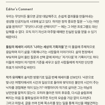
Editor’s Comment
우리는 무엇이든 물으면 곧장 대답해주고, 손쉽게 결과물을 만들어내는
생성형 인공지능의 시대에 살고 있다. 하지만 정작 중요한 질문 ㅡ‘나는 어떤
삶을 원하지?’ ‘무엇이 나다운 선택이지?’ㅡ 에는 그 어떤 프로그램도 대신
답해줄 수 없다. 오직 자기 자신과 마주할 때에만 진실된 답을 얻을 수 있기
때문이다.
튤립의 에세이 시리즈 ‘나라는 세상의 기획자들’
은 이 물음에 주체적으로
응답하며 자기 삶을 기획해나가는 사람들의 이야기이다. 삶의 현장에서
부딪히며 길어 올린 질문과 선택 끝에 피어난 ‘자기다움’의 기록이기도 하다.
이들의 여정이 자기만의 기준을 세우고 싶은 사람들에게 작지만 단단한
좌표가 되어주길 바란다.
작가 유지혜
의 솔직한 방황기로 일곱 번째 에세이를 선보인다. 낙관으로
빛나던 여행지에서의 시간과 일상으로 돌아와 맞닥뜨린 불안의 시간이 주는
낙차를 경험해본 적이 있는가? 여행자이자 작가로 살아온 그는 떠남의
낭만만을 말하지 않는다. 오히려 돌아온 뒤의 후유증, 다시금 슬럼프에
빠지는 마음 등 불확실성과 마주한 자신의 모습을 가감 없이 드러낸다.
그리고 마침내, 글을 쓰며 진짜 목소리를 찾는 일을 통해 자신을 재발견하는